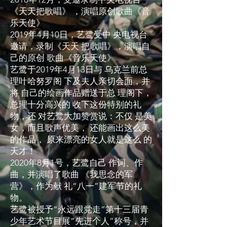
《天天把歌唱》 ，演唱原创歌曲《音
乐天使》
2019年4月10日，艺鹭受中 央电视台
邀请，录制《天天 把歌唱》，演唱自
己的原创 歌曲《音乐天使》
艺鹭于2019年4月13日与 乌克兰前总
理叶哈努罗阁 下及夫人亲切会面，并
将 自己的绘画作品赠送于总 理阁下，
总理十分高兴的 收下这份特别的礼
物，还 对艺鹭大加赞赏说：不仅 是美
女，而且歌声优美， 还能画出这么美
的作品， 原来漂亮的女人就是这么 的
天才！
2020年8月1号，艺鹭自己 作词、作
曲，并演唱了歌曲 《我思念的军
营》，作为献 礼“八一”建军节的礼
物。
艺鹭被授予“永远跟党走”第十三届青
少年艺术节目展“先进个人”称号，并