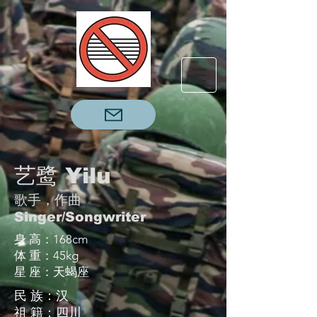
艺鹭 Yilu
歌手，作曲
Singer/Songwriter
身 高：168cm
体 重：45kg
星 座：天蝎座
民 族：汉
祖 籍：四川