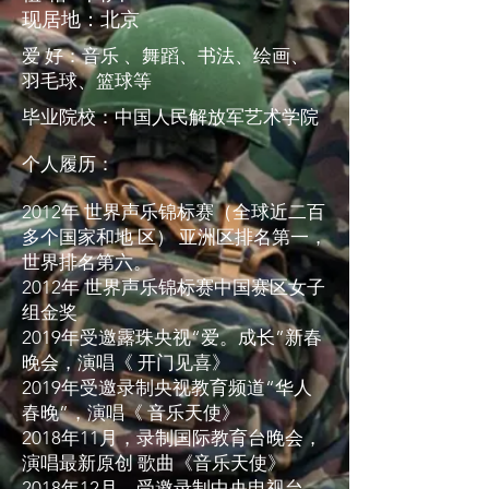
现居地：北京
爱 好：音乐 、舞蹈、书法、绘画、
羽毛球、篮球等
毕业院校：中国人民解放军艺术学院
个人履历：
2012年 世界声乐锦标赛（全球近二百
多个国家和地 区） 亚洲区排名第一，
世界排名第六。
2012年 世界声乐锦标赛中国赛区女子
组金奖
2019年受邀露珠央视“爱。成长”新春
晚会，演唱《 开门见喜》
2019年受邀录制央视教育频道“华人
春晚”，演唱《 音乐天使》
2018年11月，录制国际教育台晚会，
演唱最新原创 歌曲《音乐天使》
2018年12月，受邀录制中央电视台